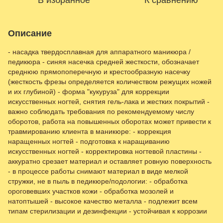
В избранное
К сравнению
Описание
- насадка твердосплавная для аппаратного маникюра /
педикюра - синяя насечка средней жесткости, обозначает
среднюю прямопоперечную и крестообразную насечку
(жесткость фрезы определяется количеством режущих ножей
и их глубиной) - форма "кукуруза" для коррекции
искусственных ногтей, снятия гель-лака и жестких покрытий -
важно соблюдать требования по рекомендуемому числу
оборотов, работа на повышенных оборотах может привести к
травмированию клиента в маникюре: - коррекция
наращенных ногтей - подготовка к наращиванию
искусственных ногтей - корректировка ногтевой пластины -
аккуратно срезает материал и оставляет ровную поверхность
- в процессе работы снимают материал в виде мелкой
стружки, не в пыль в педикюре/подологии: - обработка
ороговевших участков кожи - обработка мозолей и
натоптышей - высокое качество металла - подлежит всем
типам стерилизации и дезинфекции - устойчивая к коррозии