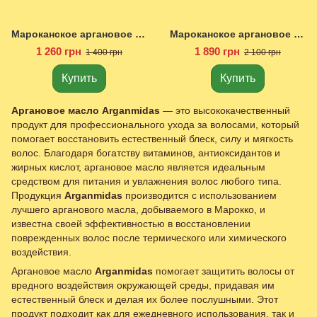
Мароканское аргановое масло 50 мл.
Мароканское аргановое масло 100 мл.
1 260 грн
1 890 грн
1 400 грн
2 100 грн
Купить
Купить
Аргановое масло Arganmidas
— это высококачественный
продукт для профессионального ухода за волосами, который
помогает восстановить естественный блеск, силу и мягкость
волос. Благодаря богатству витаминов, антиоксидантов и
жирных кислот, аргановое масло является идеальным
средством для питания и увлажнения волос любого типа.
Продукция
Arganmidas
производится с использованием
лучшего арганового масла, добываемого в Марокко, и
известна своей эффективностью в восстановлении
поврежденных волос после термического или химического
воздействия.
Аргановое масло
Arganmidas
помогает защитить волосы от
вредного воздействия окружающей среды, придавая им
естественный блеск и делая их более послушными. Этот
продукт подходит как для ежедневного использования, так и