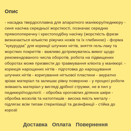
Опис
- насадка твердосплавна для апаратного манікюру/педикюру -
синя насічка середньої жорсткості, позначає середню
прямопоперечну і хрестоподібну насічку (жорсткість фрези
визначається кількістю ріжучих ножів та їх глибиною) - форма
"кукурудза" для корекції штучних нігтів, зняття гель-лаку та
жорстких покриттів - важливо дотримуватись вимог щодо
рекомендованого числа оборотів, робота на підвищених
оборотах може призвести до травмування клієнта у манікюрі: -
корекція нарощених нігтів - підготовка до нарощування
штучних нігтів - коригування нігтьової пластини - акуратно
зрізає матеріал та залишає рівну поверхню - у процесі роботи
знімають матеріал у вигляді дрібної стружки, не в пил у
педикюрі/подології: - обробка ороговілих ділянок шкіри -
обробка мозолів та натоптишів - висока якість металу -
підлягає всім типам стерилізації та дезінфекції - стійка до
корозії
Доставка
Оплата
Повернення