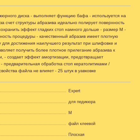
кюрного диска - выполняет функцию бафа - используется на
 счет структуры абразива идеально полирует поверхность
охранить эффект гладких стоп намного дольше - размер M -
сность процедуры - качественный абразив имеет плотную
ру для достижения наилучшего результат при шлифовке и
воляет получить более плотное прилегание абразива к
и, - создает эффект амортизации, предотвращает
- предварительная обработка стоп кератолитиками /
ойства файла не влияет - 25 штук в уавковке
Expert
для педикюра
M
файл клеевой
Плоская