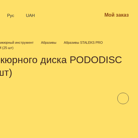
Мой заказ
Рус
UAH
икюрный инструмент
Абразивы
Абразивы STALEKS PRO
 (25 шт)
икюрного диска PODODISC
шт)