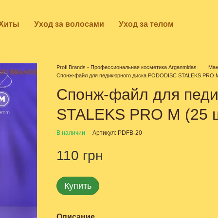
Хиты
Уход за волосами
Уход за телом
Profi Brands - Профессиональная косметика Arganmidas
Ман
Спонж-файл для педикюрного диска PODODISC STALEKS PRO M
Спонж-файл для пед
STALEKS PRO M (25 
В наличии
Артикул: PDFB-20
110 грн
Купить
Описание