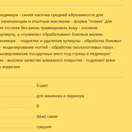
педикюра - синяя насечка средней абразивности для
ты начинающим и опытным мастерам - форма "пламя" для
я отслоек без риска травмировать кожу - носиком
утикулу, а «пузиком» обрабатывают боковые валики.
аникюре: - поднятие и удаление кутикулы - обработка боковых
 - моделирование ногтей - обработка околоногтевых пазух -
ысверливание посадочных мест под стразы в педикюре/
ин - высокое качество алмазного покрытия - подлежит всем
к коррозии
Expert
для маникюра и педикюра
B
(blue) синяя
cредняя