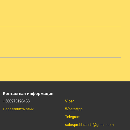
Контактная информация
+380975198458
Viber
WhatsApp
Перезвонить вам?
Telegram
salesprofibrands@gmail.com