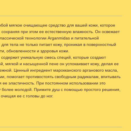
обой мягкое очищающее средство для вашей кожи, которое
, сохраняя при этом ее естественную влажность. Он освежает
классической технологии Arganmidas и питательной
я тела не только питает кожу, проникая в поверхностный
ти, обновленности и здоровья кожи.
содержит уникальную смесь специй, которые создают
й, мягкой и насыщенной пене он успокаивает кожу, делая ее
ежной. Ценный ингредиент марокканского арганового масла,
и, помогает противостоять свободным радикалам, впитывать
 ее эластичность. При постоянном использовании это
у более молодой. Примите душ с помощью простого решения,
 очищая ее с головы до ног.