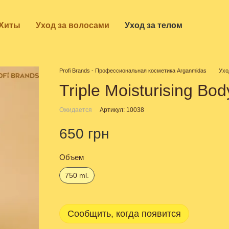
Хиты
Уход за волосами
Уход за телом
Profi Brands - Профессиональная косметика Arganmidas
Ухо
Triple Moisturising Bo
Ожидается
Артикул: 10038
650 грн
Объем
750 ml.
Сообщить, когда появится