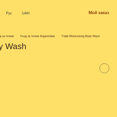
Мой заказ
Рус
UAH
д за телом
Уход за телом Arganmidas
Triple Moisturising Body Wash
dy Wash