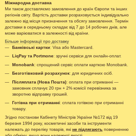
Міжнародна доставка
Ми також доставляємо замовлення до країн Європи та інших
регіонів світу. Вартість доставки розраховується індивідуально
залежно від місця призначення та обсягу замовлення. Термін
доставки в середньому складає від 7 до 14 робочих днів, але
може варіюватися в залежності від країни.
Більше інформації про доставку
Банківські картки
: Visa або Mastercard.
LiqPay та Portmone
: зручні сервіси для онлайн-оплат.
Monobank
: спрощений сервіс оплати карткою Monobank.
Безготівковий розрахунок
: для юридичних осіб.
Післяплата (Нова Пошта)
: оплата при отриманні —
замовник сплачує 20 грн + 2% комісії перевізника за
зворотню відправку грошей.
Готівка при отриманні
: сплата готівкою при отриманні
товару.
Згідно постанови Кабінету Міністрів України №172 від 19
березня 1994 року, косметичні засоби та інструменти
належать до переліку товарів, які
не підлягають
поверненню
або обміну, якщо вони належної якості.