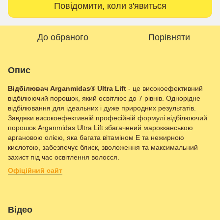
Повідомити, коли з'явиться
До обраного
Порівняти
Опис
Відбілювач Arganmidas® Ultra Lift
- це високоефективний
відбілюючий порошок, який освітлює до 7 рівнів. Однорідне
відбілювання для ідеальних і дуже природних результатів.
Завдяки високоефективній професійній формулі відбілюючий
порошок Arganmidas Ultra Lift збагачений марокканською
аргановою олією, яка багата вітаміном Е та нежирною
кислотою, забезпечує блиск, зволоження та максимальний
захист під час освітлення волосся.
Офіційний сайт
Відео