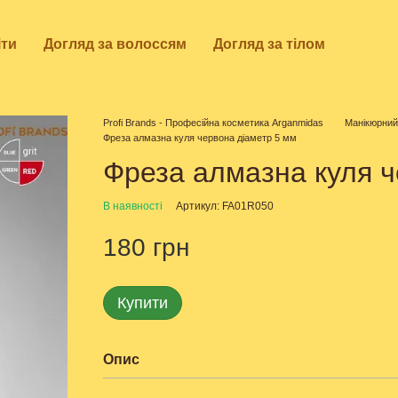
іти
Догляд за волоссям
Догляд за тілом
Profi Brands - Професійна косметика Arganmidas
Манікюрний
Фреза алмазна куля червона діаметр 5 мм
Фреза алмазна куля ч
В наявності
Артикул: FA01R050
180 грн
Купити
Опис