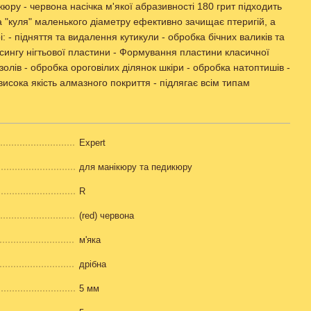
ру - червона насічка м'якої абразивності 180 грит підходить
а "куля" маленького діаметру ефективно зачищає птеригій, а
: - підняття та видалення кутикули - обробка бічних валиків та
ірсингу нігтьової пластини - Формування пластини класичної
олів - обробка ороговілих ділянок шкіри - обробка натоптишів -
висока якість алмазного покриття - підлягає всім типам
Expert
для манікюру та педикюру
R
(red) червона
м'яка
дрібна
5 мм