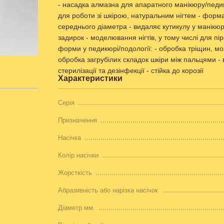
- насадка алмазна для апаратного манікюру/педикю
для роботи зі шкірою, натуральним нігтем - форм
середнього діаметра - видаляє кутикулу у манікюрі
задирок - моделювання нігтів, у тому числі для п
форми у педикюрі/подології: - обробка тріщин, моз
обробка загрубілих складок шкіри між пальцями - 
стерилізації та дезінфекції - стійка до корозії
Характеристики
Серія
Призначення
Насічка
Колір насічки
Жорсткість
Абразивність або нарізка насічок
Діаметр мм.