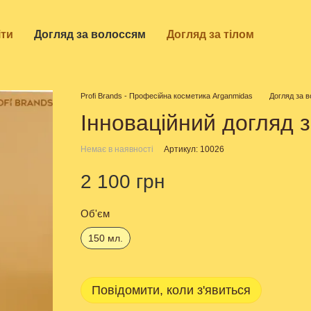
іти
Догляд за волоссям
Догляд за тілом
Profi Brands - Професійна косметика Arganmidas
Догляд за 
Інноваційний догляд 
Немає в наявності
Артикул: 10026
2 100 грн
Об'єм
150 мл.
Повідомити, коли з'явиться