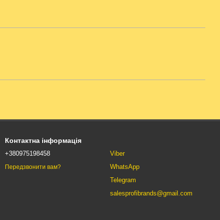
Контактна інформація
+380975198458
Viber
WhatsApp
Передзвонити вам?
Telegram
salesprofibrands@gmail.com