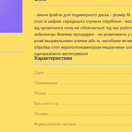
- змінні файли для педикюрного диска - розмір M 
стоп зі шкірою середнього ступеня огрубіння - які
від органічного пилу не обсипається під час робот
забезпечує безпеку процедури - не розмокають у 
розм'якшувальними оліями або ін. засобами вплив
обробка стоп кератолітиками/розм'якшуючими олія
одноразового застосування
Характеристики
Серія
Призначення
Розмір
Вага нетто гр.
Основа
Форма робочої частини