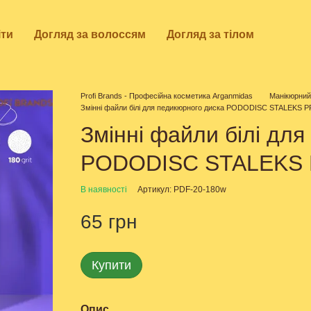
іти
Догляд за волоссям
Догляд за тілом
Profi Brands - Професійна косметика Arganmidas
Манікюрний
Змінні файли білі для педикюрного диска PODODISC STALEKS PR
Змінні файли білі дл
PODODISC STALEKS P
В наявності
Артикул: PDF-20-180w
65 грн
Купити
Опис