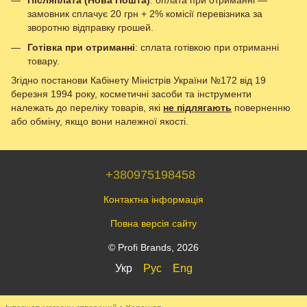
Післяплата (Нова Пошта)
: оплата при отриманні —
замовник сплачує 20 грн + 2% комісії перевізника за
зворотню відправку грошей.
Готівка при отриманні
: сплата готівкою при отриманні
товару.
Згідно постанови Кабінету Міністрів України №172 від 19
березня 1994 року, косметичні засоби та інструменти
належать до переліку товарів, які
не підлягають
поверненню
або обміну, якщо вони належної якості.
+380975198458
Контактна інформація
Повна версія сайту
© Profi Brands, 2026
Укр
Рус
Eng