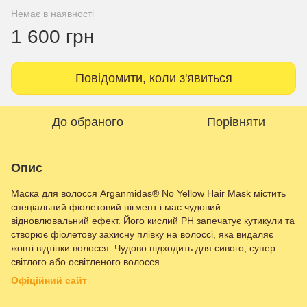
Немає в наявності
1 600 грн
Повідомити, коли з'явиться
До обраного
Порівняти
Опис
Маска для волосся Arganmidas® No Yellow Hair Mask містить
спеціальний фіолетовий пігмент і має чудовий
відновлювальний ефект. Його кислий PH запечатує кутикули та
створює фіолетову захисну плівку на волоссі, яка видаляє
жовті відтінки волосся. Чудово підходить для сивого, супер
світлого або освітленого волосся.
Офіційний сайт