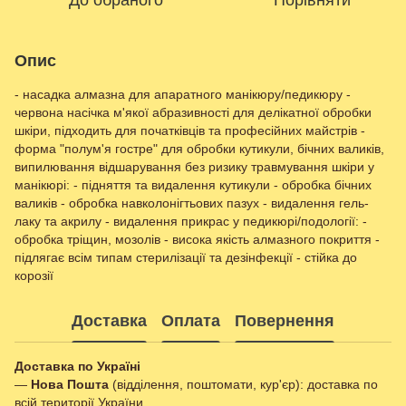
До обраного
Порівняти
Опис
- насадка алмазна для апаратного манікюру/педикюру -
червона насічка м'якої абразивності для делікатної обробки
шкіри, підходить для початківців та професійних майстрів -
форма "полум'я гостре" для обробки кутикули, бічних валиків,
випилювання відшарування без ризику травмування шкіри у
манікюрі: - підняття та видалення кутикули - обробка бічних
валиків - обробка навколонігтьових пазух - видалення гель-
лаку та акрилу - видалення прикрас у педикюрі/подології: -
обробка тріщин, мозолів - висока якість алмазного покриття -
підлягає всім типам стерилізації та дезінфекції - стійка до
корозії
Доставка
Оплата
Повернення
Доставка по Україні
—
Нова Пошта
(відділення, поштомати, кур'єр): доставка по
всій території України.