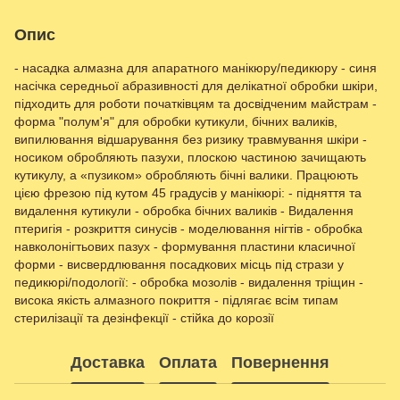
Опис
- насадка алмазна для апаратного манікюру/педикюру - синя
насічка середньої абразивності для делікатної обробки шкіри,
підходить для роботи початківцям та досвідченим майстрам -
форма "полум'я" для обробки кутикули, бічних валиків,
випилювання відшарування без ризику травмування шкіри -
носиком обробляють пазухи, плоскою частиною зачищають
кутикулу, а «пузиком» обробляють бічні валики. Працюють
цією фрезою під кутом 45 градусів у манікюрі: - підняття та
видалення кутикули - обробка бічних валиків - Видалення
птеригія - розкриття синусів - моделювання нігтів - обробка
навколонігтьових пазух - формування пластини класичної
форми - висвердлювання посадкових місць під стрази у
педикюрі/подології: - обробка мозолів - видалення тріщин -
висока якість алмазного покриття - підлягає всім типам
стерилізації та дезінфекції - стійка до корозії
Доставка
Оплата
Повернення