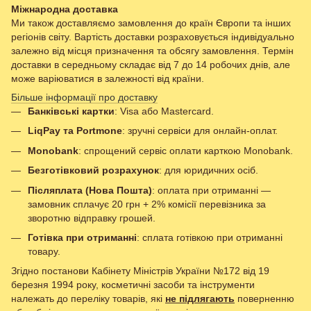
Міжнародна доставка
Ми також доставляємо замовлення до країн Європи та інших
регіонів світу. Вартість доставки розраховується індивідуально
залежно від місця призначення та обсягу замовлення. Термін
доставки в середньому складає від 7 до 14 робочих днів, але
може варіюватися в залежності від країни.
Більше інформації про доставку
Банківські картки
: Visa або Mastercard.
LiqPay та Portmone
: зручні сервіси для онлайн-оплат.
Monobank
: спрощений сервіс оплати карткою Monobank.
Безготівковий розрахунок
: для юридичних осіб.
Післяплата (Нова Пошта)
: оплата при отриманні —
замовник сплачує 20 грн + 2% комісії перевізника за
зворотню відправку грошей.
Готівка при отриманні
: сплата готівкою при отриманні
товару.
Згідно постанови Кабінету Міністрів України №172 від 19
березня 1994 року, косметичні засоби та інструменти
належать до переліку товарів, які
не підлягають
поверненню