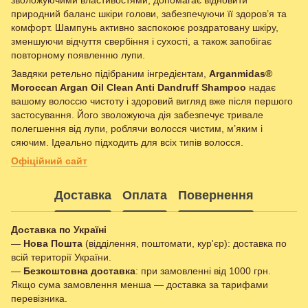
зволожуючими властивостями, допомагає відновити
природний баланс шкіри голови, забезпечуючи її здоров’я та
комфорт. Шампунь активно заспокоює роздратовану шкіру,
зменшуючи відчуття свербіння і сухості, а також запобігає
повторному появленню лупи.
Завдяки ретельно підібраним інгредієнтам,
Arganmidas®
Moroccan Argan Oil Clean Anti Dandruff Shampoo
надає
вашому волоссю чистоту і здоровий вигляд вже після першого
застосування. Його зволожуюча дія забезпечує тривале
полегшення від лупи, роблячи волосся чистим, м’яким і
сяючим. Ідеально підходить для всіх типів волосся.
Офіційний сайт
Доставка
Оплата
Повернення
Доставка по Україні
—
Нова Пошта
(відділення, поштомати, кур'єр): доставка по
всій території України.
—
Безкоштовна доставка
: при замовленні від 1000 грн.
Якщо сума замовлення менша — доставка за тарифами
перевізника.