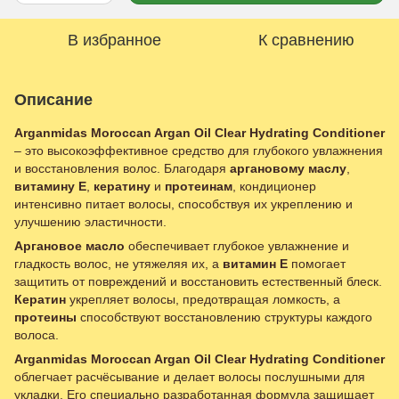
В избранное
К сравнению
Описание
Arganmidas Moroccan Argan Oil Clear Hydrating Conditioner
– это высокоэффективное средство для глубокого увлажнения
и восстановления волос. Благодаря
аргановому маслу
,
витамину E
,
кератину
и
протеинам
, кондиционер
интенсивно питает волосы, способствуя их укреплению и
улучшению эластичности.
Аргановое масло
обеспечивает глубокое увлажнение и
гладкость волос, не утяжеляя их, а
витамин E
помогает
защитить от повреждений и восстановить естественный блеск.
Кератин
укрепляет волосы, предотвращая ломкость, а
протеины
способствуют восстановлению структуры каждого
волоса.
Arganmidas Moroccan Argan Oil Clear Hydrating Conditioner
облегчает расчёсывание и делает волосы послушными для
укладки. Его специально разработанная формула защищает